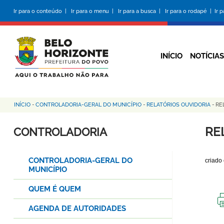
Pular
Ir para o conteúdo |
Ir para o menu |
Ir para a busca |
Ir para o rodapé |
Ir 
para
o
conteúdo
principal
INÍCIO
NOTÍCIAS
INÍCIO
-
CONTROLADORIA-GERAL DO MUNICÍPIO
-
RELATÓRIOS OUVIDORIA
-
RE
Trilha
de
RE
CONTROLADORIA
navegação
CONTROLADORIA-GERAL DO
criado
MUNICÍPIO
QUEM É QUEM
AGENDA DE AUTORIDADES