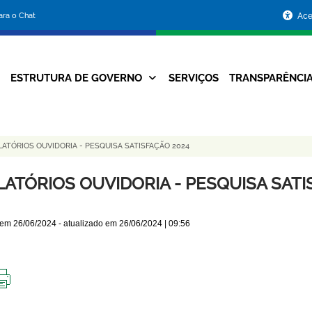
Portal
para o Chat
Ace
da
Prefeitura
ESTRUTURA DE GOVERNO
SERVIÇOS
TRANSPARÊNCI
Navegação
de
Principal
Belo
LATÓRIOS OUVIDORIA - PESQUISA SATISFAÇÃO 2024
Horizonte
LATÓRIOS OUVIDORIA - PESQUISA SATI
 em
26/06/2024
- atualizado em
26/06/2024 | 09:56
IMPRIMIR
ESTA