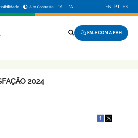
−
+
A
A
EN
PT
ES
ssibilidade
Alto Contraste
FALE COM A PBH
A
SFAÇÃO 2024