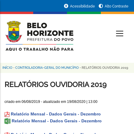
Pular
Portal
Acessibilidade
Alto Contraste
para
da
o
conteúdo
Prefeitura
O
principal
de
Belo
Horizonte
INÍCIO
-
CONTROLADORIA-GERAL DO MUNICÍPIO
-
RELATÓRIOS OUVIDORIA 2019
Trilha
de
RELATÓRIOS OUVIDORIA 2019
navegação
criado em
06/08/2019
- atualizado em
19/08/2020 | 13:00
Relatório Mensal - Dados Gerais - Dezembro
Relatório Mensal - Dados Gerais - Dezembro