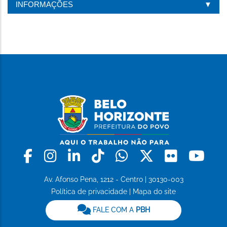
INFORMAÇÕES
Facebook
Instagram
Linkedin
Tiktok
Whatsapp
X
Flickr
Yo
Av. Afonso Pena, 1212 - Centro | 30130-003
Política de privacidade
|
Mapa do site
FALE COM A
PBH