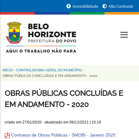
Pular
Portal
Acessibilidade
Alto Contraste
para
da
o
conteúdo
Prefeitura
O
principal
de
Belo
Horizonte
INÍCIO
-
CONTROLADORIA-GERAL DO MUNICÍPIO
-
Trilha
OBRAS PÚBLICAS CONCLUÍDAS E EM ANDAMENTO - 2020
de
OBRAS PÚBLICAS CONCLUÍDAS E
navegação
EM ANDAMENTO - 2020
criado em
27/01/2020
- atualizado em
06/12/2021 | 15:16
Contratos de Obras Públicas - SMOBI - Janeiro 2020