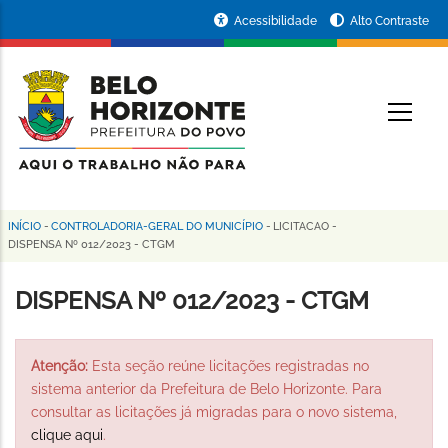
Pular
Portal
Acessibilidade
Alto Contraste
para
da
o
conteúdo
Prefeitura
O
principal
de
Belo
Horizonte
INÍCIO
-
CONTROLADORIA-GERAL DO MUNICÍPIO
-
LICITACAO
-
Trilha
DISPENSA Nº 012/2023 - CTGM
de
DISPENSA Nº 012/2023 - CTGM
navegação
Atenção:
Esta seção reúne licitações registradas no
sistema anterior da Prefeitura de Belo Horizonte. Para
consultar as licitações já migradas para o novo sistema,
clique aqui
.