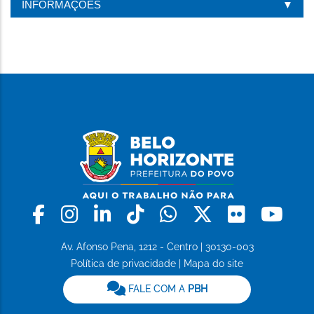
INFORMAÇÕES
Facebook
Instagram
Linkedin
Tiktok
Whatsapp
X
Flickr
Yo
Av. Afonso Pena, 1212 - Centro | 30130-003
Política de privacidade
|
Mapa do site
FALE COM A
PBH