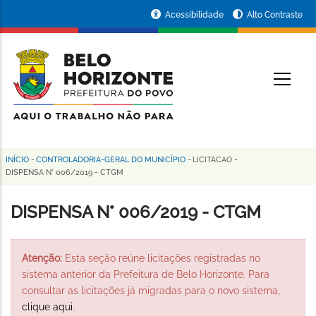
Pular
Portal
Acessibilidade
Alto Contraste
para
da
o
conteúdo
Prefeitura
O
principal
de
Belo
Horizonte
INÍCIO
-
CONTROLADORIA-GERAL DO MUNICÍPIO
-
LICITACAO
-
Trilha
DISPENSA N° 006/2019 - CTGM
de
DISPENSA N° 006/2019 - CTGM
navegação
Atenção:
Esta seção reúne licitações registradas no
sistema anterior da Prefeitura de Belo Horizonte. Para
consultar as licitações já migradas para o novo sistema,
clique aqui
.