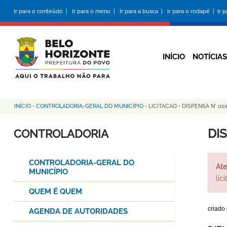
Pular
Ir para o conteúdo |
Ir para o menu |
Ir para a busca |
Ir para o rodapé |
Ir 
para
o
conteúdo
principal
INÍCIO
NOTÍCIAS
INÍCIO
-
CONTROLADORIA-GERAL DO MUNICÍPIO
-
LICITACAO
-
DISPENSA N° 00
Trilha
de
DI
CONTROLADORIA
navegação
CONTROLADORIA-GERAL DO
Ate
MUNICÍPIO
lic
QUEM É QUEM
criado
AGENDA DE AUTORIDADES