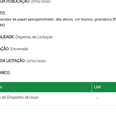
 DA PUBLICAÇÃO:
27/01/2020
TO:
pacotes de papel apergaminhado, alta alvura, cor branca, gramatura 9
ANO
LIDADE:
Dispensa de Licitação
AÇÃO:
Encerrada
 DA LICITAÇÃO:
27/01/2020
ÓRICO:
lo
Link
a de Empenho 18/2020