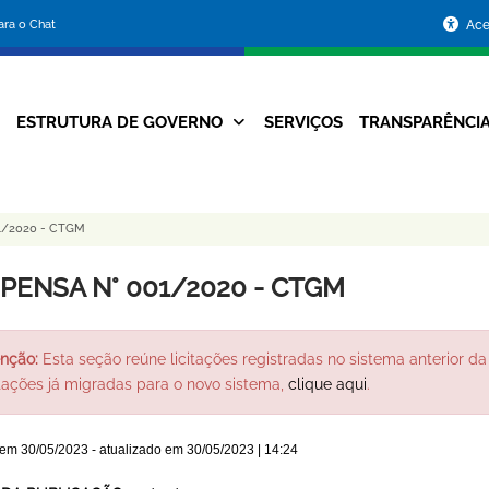
Portal
para o Chat
Ace
da
Prefeitura
ESTRUTURA DE GOVERNO
SERVIÇOS
TRANSPARÊNCI
Navegação
de
Principal
Belo
1/2020 - CTGM
Horizonte
SPENSA N° 001/2020 - CTGM
nção:
Esta seção reúne licitações registradas no sistema anterior da 
itações já migradas para o novo sistema,
clique aqui
.
 em
30/05/2023
- atualizado em
30/05/2023 | 14:24