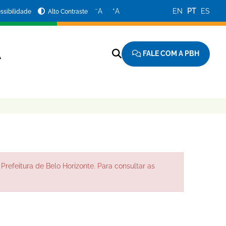
−
+
A
A
EN
PT
ES
ssibilidade
Alto Contraste
FALE COM A PBH
A
Prefeitura de Belo Horizonte. Para consultar as