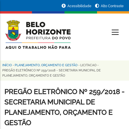
Pular
Portal
Acessibilidade
Alto Contraste
para
da
o
conteúdo
Prefeitura
O
principal
de
Belo
Horizonte
INÍCIO
-
PLANEJAMENTO, ORÇAMENTO E GESTÃO
-
LICITACAO
-
Trilha
PREGÃO ELETRÔNICO Nº 259/2018 - SECRETARIA MUNICIPAL DE
PLANEJAMENTO, ORÇAMENTO E GESTÃO
de
navegação
PREGÃO ELETRÔNICO Nº 259/2018 -
SECRETARIA MUNICIPAL DE
PLANEJAMENTO, ORÇAMENTO E
GESTÃO