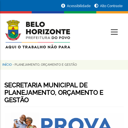
Pular
Portal
Acessibilidade
Alto Contraste
para
da
o
conteúdo
Prefeitura
O
principal
de
Belo
Horizonte
INÍCIO
-
PLANEJAMENTO, ORÇAMENTO E GESTÃO
Trilha
de
SECRETARIA MUNICIPAL DE
navegação
PLANEJAMENTO, ORÇAMENTO E
GESTÃO