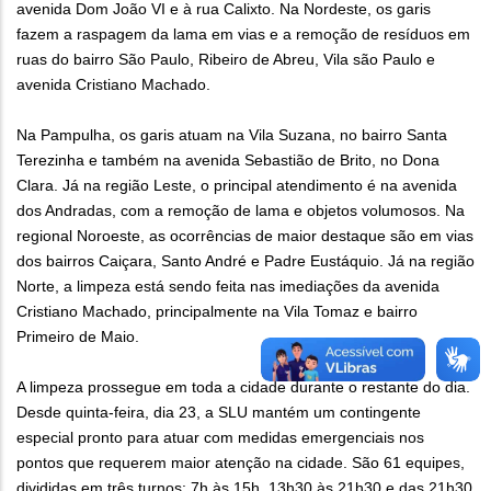
avenida Dom João VI e à rua Calixto. Na Nordeste, os garis
fazem a raspagem da lama em vias e a remoção de resíduos em
ruas do bairro São Paulo, Ribeiro de Abreu, Vila são Paulo e
avenida Cristiano Machado.
Na Pampulha, os garis atuam na Vila Suzana, no bairro Santa
Terezinha e também na avenida Sebastião de Brito, no Dona
Clara. Já na região Leste, o principal atendimento é na avenida
dos Andradas, com a remoção de lama e objetos volumosos. Na
regional Noroeste, as ocorrências de maior destaque são em vias
dos bairros Caiçara, Santo André e Padre Eustáquio. Já na região
Norte, a limpeza está sendo feita nas imediações da avenida
Cristiano Machado, principalmente na Vila Tomaz e bairro
Primeiro de Maio.
A limpeza prossegue em toda a cidade durante o restante do dia.
Desde quinta-feira, dia 23, a SLU mantém um contingente
especial pronto para atuar com medidas emergenciais nos
pontos que requerem maior atenção na cidade. São 61 equipes,
divididas em três turnos: 7h às 15h, 13h30 às 21h30 e das 21h30