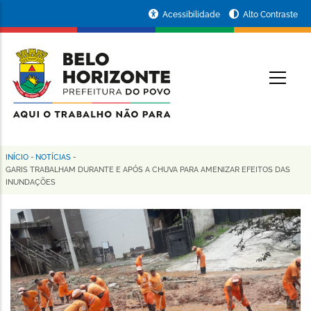
Pular
Portal
Acessibilidade
Alto Contraste
para
da
o
conteúdo
Prefeitura
O
principal
de
Belo
Horizonte
INÍCIO
-
NOTÍCIAS
-
Trilha
GARIS TRABALHAM DURANTE E APÓS A CHUVA PARA AMENIZAR EFEITOS DAS
INUNDAÇÕES
de
navegação