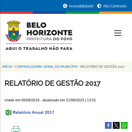
Pular
Portal
Acessibilidade
Alto Contraste
para
da
o
conteúdo
Prefeitura
O
principal
de
Belo
Horizonte
INÍCIO
-
CONTROLADORIA-GERAL DO MUNICÍPIO
-
RELATÓRIO DE GESTÃO 2017
Trilha
de
RELATÓRIO DE GESTÃO 2017
navegação
criado em
06/08/2019
- atualizado em
21/08/2023 | 13:01
Relatório Anual 2017