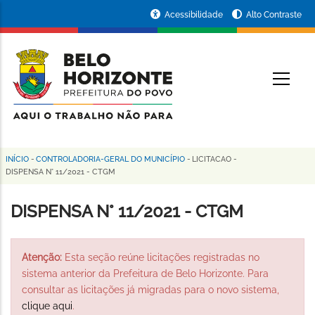
Pular
Portal
Acessibilidade
Alto Contraste
para
da
o
conteúdo
Prefeitura
O
principal
de
Belo
Horizonte
INÍCIO
-
CONTROLADORIA-GERAL DO MUNICÍPIO
-
LICITACAO
-
Trilha
DISPENSA N° 11/2021 - CTGM
de
DISPENSA N° 11/2021 - CTGM
navegação
Atenção:
Esta seção reúne licitações registradas no
sistema anterior da Prefeitura de Belo Horizonte. Para
consultar as licitações já migradas para o novo sistema,
clique aqui
.