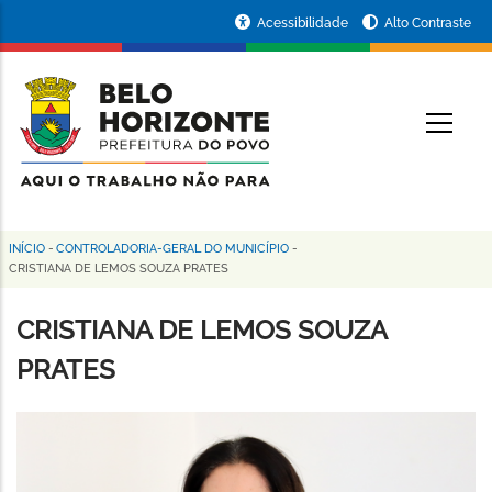
Pular
Portal
Acessibilidade
Alto Contraste
para
da
o
conteúdo
Prefeitura
O
principal
de
Belo
Horizonte
INÍCIO
-
CONTROLADORIA-GERAL DO MUNICÍPIO
-
Trilha
CRISTIANA DE LEMOS SOUZA PRATES
de
CRISTIANA DE LEMOS SOUZA
navegação
PRATES