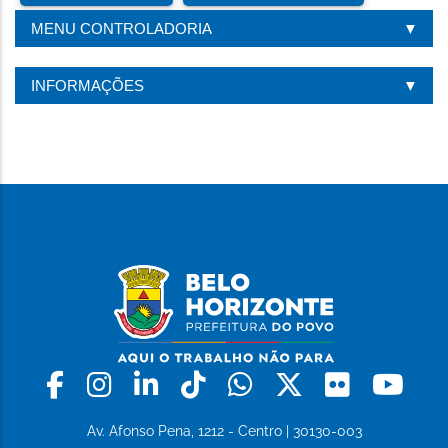
MENU CONTROLADORIA
INFORMAÇÕES
Facebook
Instagram
Linkedin
Tiktok
Whatsapp
X
Flickr
Yo
Av. Afonso Pena, 1212 - Centro | 30130-003