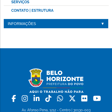
SERVIÇOS
CONTATO | ESTRUTURA
INFORMAÇÕES
Facebook
Instagram
Linkedin
Tiktok
Whatsapp
X
Flickr
Yo
Av. Afonso Pena, 1212 - Centro | 30130-003