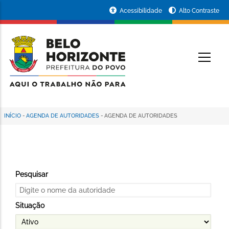
Pular
Portal
Acessibilidade
Alto Contraste
para
da
o
conteúdo
Prefeitura
O
principal
de
Belo
Horizonte
INÍCIO
-
AGENDA DE AUTORIDADES
-
AGENDA DE AUTORIDADES
Trilha
de
navegação
Pesquisar
Situação