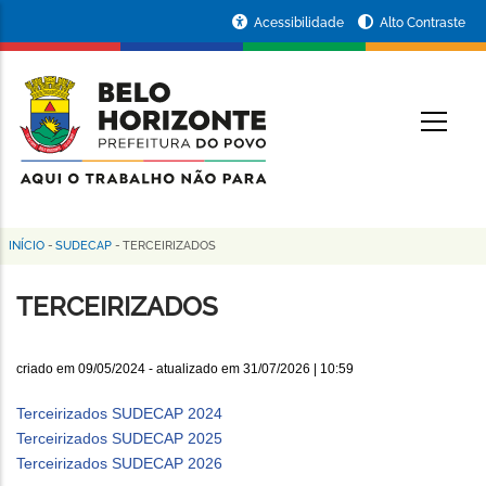
Pular
Portal
Acessibilidade
Alto Contraste
para
da
o
conteúdo
Prefeitura
O
principal
de
Belo
Horizonte
INÍCIO
-
SUDECAP
-
TERCEIRIZADOS
Trilha
de
TERCEIRIZADOS
navegação
criado em
09/05/2024
- atualizado em
31/07/2026 | 10:59
Terceirizados SUDECAP 2024
Terceirizados SUDECAP 2025
Terceirizados SUDECAP 2026