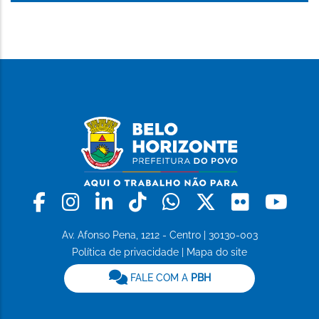
Facebook
Instagram
Linkedin
Tiktok
Whatsapp
X
Flickr
Yo
Av. Afonso Pena, 1212 - Centro | 30130-003
Política de privacidade
|
Mapa do site
FALE COM A
PBH