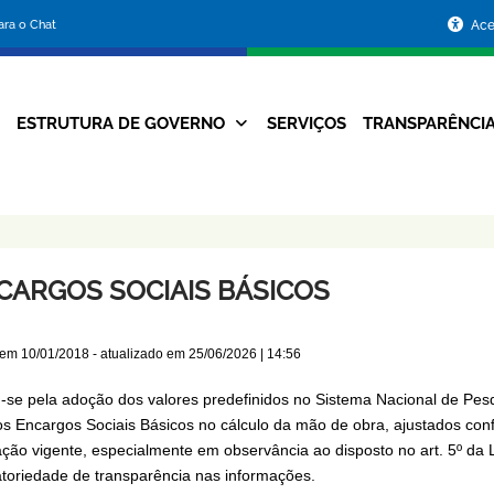
Portal
para o Chat
Ace
da
Prefeitura
ESTRUTURA DE GOVERNO
SERVIÇOS
TRANSPARÊNCI
Navegação
de
Principal
Belo
Horizonte
CARGOS SOCIAIS BÁSICOS
 em
10/01/2018
- atualizado em
25/06/2026 | 14:56
-se pela adoção dos valores predefinidos no Sistema Nacional de Pesq
os Encargos Sociais Básicos no cálculo da mão de obra, ajustados con
lação vigente, especialmente em observância ao disposto no art. 5º da 
atoriedade de transparência nas informações.