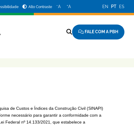
−
+
A
A
EN
PT
ES
ssibilidade
Alto Contraste
FALE COM A PBH
A
uisa de Custos e Índices da Construção Civil (SINAPI)
forme necessário para garantir a conformidade com a
Lei Federal nº 14.133/2021, que estabelece a