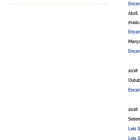
Encar
Abril
(Publi
Encarg
Març
Encar
2018
Outub
Encar
2016
Sete
Leis 
Leis 