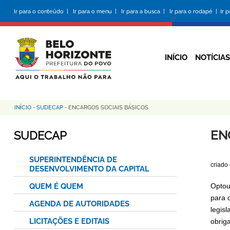
Pular
Ir para o conteúdo |
Ir para o menu |
Ir para a busca |
Ir para o rodapé |
Ir 
para
o
conteúdo
principal
INÍCIO
NOTÍCIAS
INÍCIO
-
SUDECAP
-
ENCARGOS SOCIAIS BÁSICOS
Trilha
de
EN
SUDECAP
navegação
SUPERINTENDÊNCIA DE
criado
DESENVOLVIMENTO DA CAPITAL
QUEM É QUEM
Optou
para 
AGENDA DE AUTORIDADES
legis
LICITAÇÕES E EDITAIS
obrig