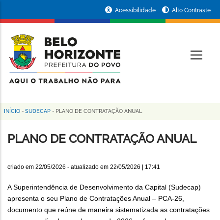
Pular
Portal
Acessibilidade
Alto Contraste
para
da
o
conteúdo
Prefeitura
O
principal
de
Belo
Horizonte
INÍCIO
-
SUDECAP
-
PLANO DE CONTRATAÇÃO ANUAL
Trilha
de
PLANO DE CONTRATAÇÃO ANUAL
navegação
criado em
22/05/2026
- atualizado em
22/05/2026 | 17:41
A Superintendência de Desenvolvimento da Capital (Sudecap)
apresenta o seu Plano de Contratações Anual – PCA-26,
documento que reúne de maneira sistematizada as contratações