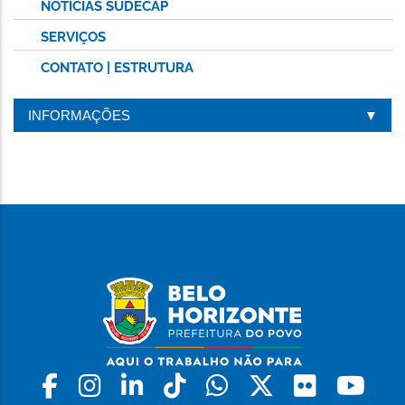
NOTÍCIAS SUDECAP
SERVIÇOS
CONTATO | ESTRUTURA
INFORMAÇÕES
Facebook
Instagram
Linkedin
Tiktok
Whatsapp
X
Flickr
Yo