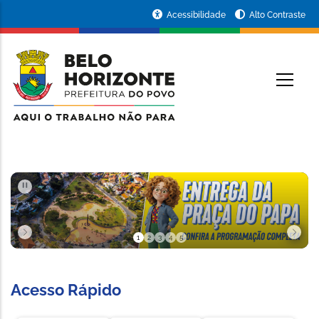
Pular para o conteúdo principal
Portal
Acessibilidade
Alto Contraste
da
RINCIPAL
Prefeitura
de
Belo
Horizonte
PAUSAR
1
2
3
4
5
Slide 1 de 5
Acesso Rápido