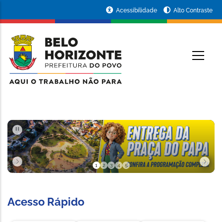
Pular para o conteúdo principal
Portal
Acessibilidade
Alto Contraste
da
RINCIPAL
Prefeitura
de
Belo
Horizonte
PAUSAR
1
2
3
4
5
Slide 1 de 5
Acesso Rápido