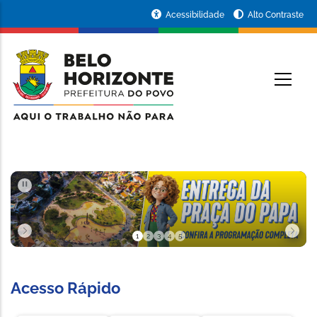
Pular para o conteúdo principal
Portal
Acessibilidade
Alto Contraste
da
RINCIPAL
Prefeitura
de
Belo
Horizonte
PAUSAR
1
2
3
4
5
Slide 1 de 5
Acesso Rápido