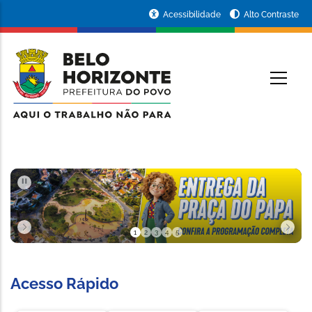
Pular para o conteúdo principal
Portal
Acessibilidade
Alto Contraste
da
RINCIPAL
Prefeitura
de
Belo
Horizonte
PAUSAR
1
2
3
4
5
Slide 1 de 5
Acesso Rápido