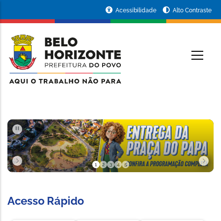
Pular para o conteúdo principal
Portal
Acessibilidade
Alto Contraste
da
RINCIPAL
Prefeitura
de
Belo
Horizonte
PAUSAR
1
2
3
4
5
Slide 1 de 5
Acesso Rápido