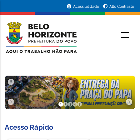
Pular para o conteúdo principal
Portal
Acessibilidade
Alto Contraste
da
RINCIPAL
Prefeitura
de
Belo
Horizonte
PAUSAR
1
2
3
4
5
Slide 1 de 5
Acesso Rápido