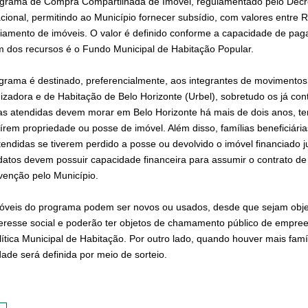
grama de Compra Compartilhada de Imóvel, regulamentado pelo Decreto
cional, permitindo ao Município fornecer subsídio, com valores entre R
ciamento de imóveis. O valor é definido conforme a capacidade de pag
m dos recursos é o Fundo Municipal de Habitação Popular.
grama é destinado, preferencialmente, aos integrantes de movimento
izadora e de Habitação de Belo Horizonte (Urbel), sobretudo os já co
ias atendidas devem morar em Belo Horizonte há mais de dois anos, ter
írem propriedade ou posse de imóvel. Além disso, famílias beneficiári
tendidas se tiverem perdido a posse ou devolvido o imóvel financiado 
datos devem possuir capacidade financeira para assumir o contrato de 
venção pelo Município.
óveis do programa podem ser novos ou usados, desde que sejam objet
teresse social e poderão ter objetos de chamamento público de empree
lítica Municipal de Habitação. Por outro lado, quando houver mais famí
dade será definida por meio de sorteio.