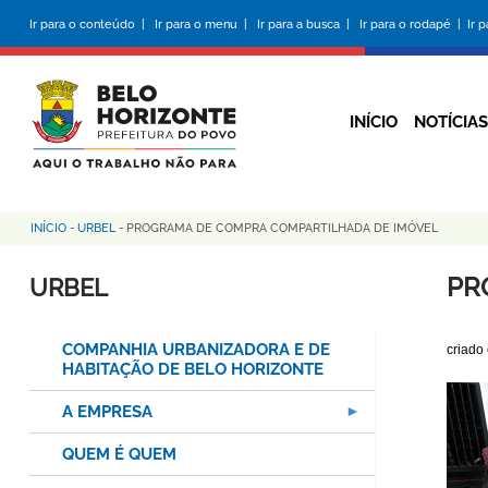
Pular
Ir para o conteúdo |
Ir para o menu |
Ir para a busca |
Ir para o rodapé |
Ir 
para
o
conteúdo
principal
INÍCIO
NOTÍCIAS
INÍCIO
-
URBEL
-
PROGRAMA DE COMPRA COMPARTILHADA DE IMÓVEL
Trilha
de
PR
URBEL
navegação
COMPANHIA URBANIZADORA E DE
criado
HABITAÇÃO DE BELO HORIZONTE
A EMPRESA
QUEM É QUEM