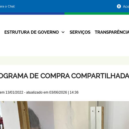
Portal
para o Chat
Ace
da
Prefeitura
ESTRUTURA DE GOVERNO
SERVIÇOS
TRANSPARÊNCI
Navegação
de
Principal
Belo
Horizonte
OGRAMA DE COMPRA COMPARTILHADA
 em
13/01/2022
- atualizado em
03/06/2026 | 14:36