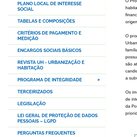
O Pro
PLANO LOCAL DE INTERESSE
habita
SOCIAL
finan
TABELAS E COMPOSIÇÕES
orige
CRITÉRIOS DE PAGAMENTO E
O pro
MEDIÇÃO
Urban
famíl
ENCARGOS SOCIAIS BÁSICOS
possu
REVISTA UH - URBANIZAÇÃO E
são a
HABITAÇÃO
candi
a sub
PROGRAMA DE INTEGRIDADE
TERCEIRIZADOS
Os im
de in
LEGISLAÇÃO
da Po
priori
LEI GERAL DE PROTEÇÃO DE DADOS
PESSOAIS – LGPD
PERGUNTAS FREQUENTES