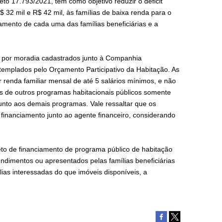
 17.793/2021, tem como objetivo reduzir o déficit
$ 32 mil e R$ 42 mil, às famílias de baixa renda para o
amento de cada uma das famílias beneficiárias e a
s por moradia cadastrados junto à Companhia
ntemplados pelo Orçamento Participativo da Habitação. As
 renda familiar mensal de até 5 salários mínimos, e não
as de outros programas habitacionais públicos somente
junto aos demais programas. Vale ressaltar que os
financiamento junto ao agente financeiro, considerando
o de financiamento de programa público de habitação
ndimentos ou apresentados pelas famílias beneficiárias
lias interessadas do que imóveis disponíveis, a