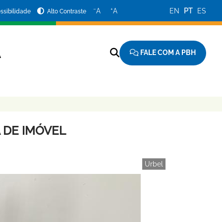
−
+
A
A
EN
PT
ES
ssibilidade
Alto Contraste
FALE COM A PBH
A
 DE IMÓVEL
Urbel