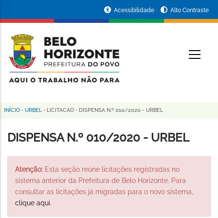
Pular
Portal
Acessibilidade
Alto Contraste
para
da
o
conteúdo
Prefeitura
O
principal
de
Belo
Horizonte
INÍCIO
-
URBEL
-
LICITACAO
-
DISPENSA N.º 010/2020 - URBEL
Trilha
de
DISPENSA N.º 010/2020 - URBEL
navegação
Atenção:
Esta seção reúne licitações registradas no
sistema anterior da Prefeitura de Belo Horizonte. Para
consultar as licitações já migradas para o novo sistema,
clique aqui
.