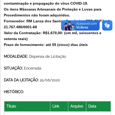
contaminação e propagação do vírus COVID-19.
Os itens Máscaras Artesanais de Proteção e Luvas para
Procedimentos não foram adquiridos.
Fornecedor: RM Lanza dos Santos Comércio - EPP, CNPJ n.º
21.767.486/0001-68
Valor da Contratação: R$1.670,00: (um mil, seiscentos e
setenta reais)
Prazo de fornecimento: até 05 (cinco) dias úteis
MODALIDADE:
Dispensa de Licitação
SITUAÇÃO:
Encerrada
DATA DA LICITAÇÃO:
25/06/2020
HISTÓRICO:
Título
Link
Arquivo
Data