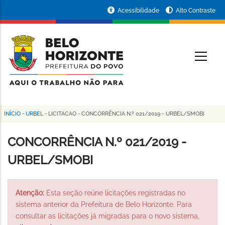
Pular
Portal
Acessibilidade
Alto Contraste
para
da
o
conteúdo
Prefeitura
O
principal
de
Belo
Horizonte
INÍCIO
-
URBEL
-
LICITACAO
-
CONCORRÊNCIA N.º 021/2019 - URBEL/SMOBI
Trilha
de
CONCORRÊNCIA N.º 021/2019 -
navegação
URBEL/SMOBI
Atenção:
Esta seção reúne licitações registradas no
sistema anterior da Prefeitura de Belo Horizonte. Para
consultar as licitações já migradas para o novo sistema,