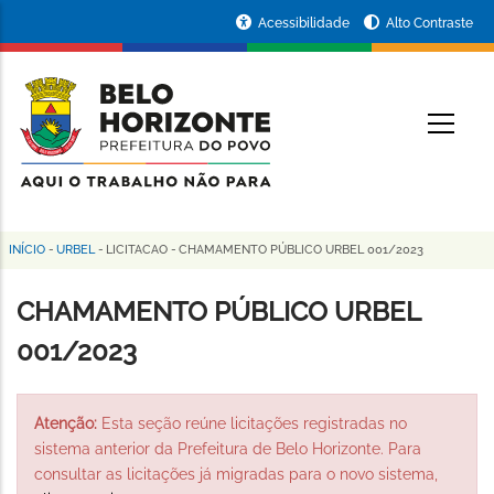
Pular
Portal
Acessibilidade
Alto Contraste
para
da
o
conteúdo
Prefeitura
O
principal
de
Belo
Horizonte
INÍCIO
-
URBEL
-
LICITACAO
-
CHAMAMENTO PÚBLICO URBEL 001/2023
Trilha
de
CHAMAMENTO PÚBLICO URBEL
navegação
001/2023
Atenção:
Esta seção reúne licitações registradas no
sistema anterior da Prefeitura de Belo Horizonte. Para
consultar as licitações já migradas para o novo sistema,