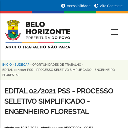
Pular
Portal
Acessibilidade
Alto Contraste
para
da
o
conteúdo
Prefeitura
O
principal
de
Belo
Horizonte
INÍCIO
-
SUDECAP
-
OPORTUNIDADES DE TRABALHO
-
Trilha
EDITAL 02/2021 PSS - PROCESSO SELETIVO SIMPLIFICADO - ENGENHEIRO
FLORESTAL
de
navegação
EDITAL 02/2021 PSS - PROCESSO
SELETIVO SIMPLIFICADO -
ENGENHEIRO FLORESTAL
criado em
10/12/2021
- atualizado em
05/07/2024 | 09:52