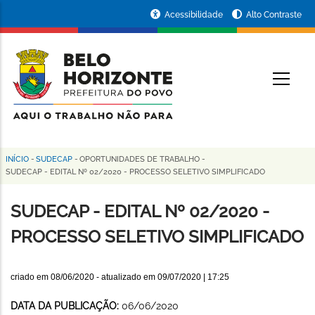
Pular
Portal
Acessibilidade
Alto Contraste
para
da
o
conteúdo
Prefeitura
O
principal
de
Belo
Horizonte
INÍCIO
-
SUDECAP
-
OPORTUNIDADES DE TRABALHO
-
Trilha
SUDECAP - EDITAL Nº 02/2020 - PROCESSO SELETIVO SIMPLIFICADO
de
SUDECAP - EDITAL Nº 02/2020 -
navegação
PROCESSO SELETIVO SIMPLIFICADO
criado em
08/06/2020
- atualizado em
09/07/2020 | 17:25
DATA DA PUBLICAÇÃO:
06/06/2020