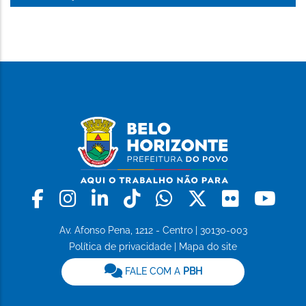
Facebook
Instagram
Linkedin
Tiktok
Whatsapp
X
Flickr
Yo
Av. Afonso Pena, 1212 - Centro | 30130-003
Política de privacidade
|
Mapa do site
FALE COM A
PBH