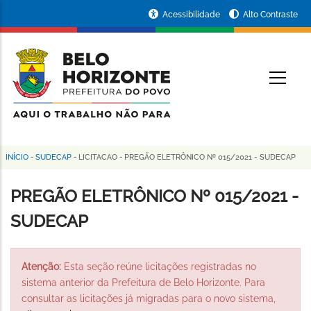
Pular
Portal
Acessibilidade
Alto Contraste
para
da
o
conteúdo
Prefeitura
O
principal
de
Belo
Horizonte
INÍCIO
-
SUDECAP
-
LICITACAO
-
PREGÃO ELETRÔNICO Nº 015/2021 - SUDECAP
Trilha
de
PREGÃO ELETRÔNICO Nº 015/2021 -
navegação
SUDECAP
Atenção:
Esta seção reúne licitações registradas no
sistema anterior da Prefeitura de Belo Horizonte. Para
consultar as licitações já migradas para o novo sistema,