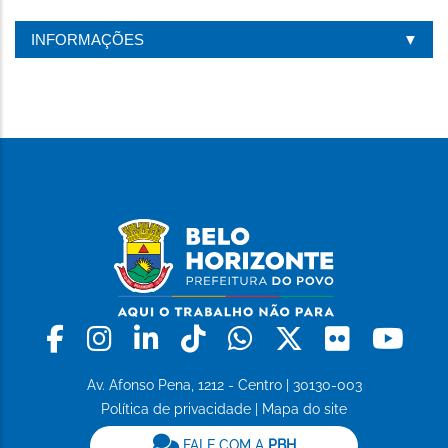
INFORMAÇÕES
Facebook
Instagram
Linkedin
Tiktok
Whatsapp
X
Flickr
Yo
Av. Afonso Pena, 1212 - Centro | 30130-003
Política de privacidade
|
Mapa do site
FALE COM A
PBH