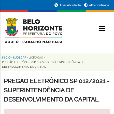
Pular
Portal
Acessibilidade
Alto Contraste
para
da
o
conteúdo
Prefeitura
O
principal
de
Belo
Horizonte
INÍCIO
-
SUDECAP
-
LICITACAO
-
Trilha
PREGÃO ELETRÔNICO SP 012/2021 - SUPERINTENDÊNCIA DE
DESENVOLVIMENTO DA CAPITAL
de
navegação
PREGÃO ELETRÔNICO SP 012/2021 -
SUPERINTENDÊNCIA DE
DESENVOLVIMENTO DA CAPITAL