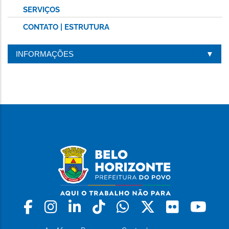
SERVIÇOS
CONTATO | ESTRUTURA
INFORMAÇÕES
Facebook
Instagram
Linkedin
Tiktok
Whatsapp
X
Flickr
Yo