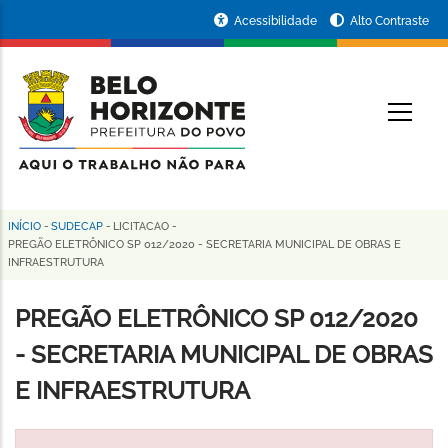
Pular
Portal
Acessibilidade
Alto Contraste
para
da
o
conteúdo
Prefeitura
O
principal
de
Belo
Horizonte
INÍCIO
-
SUDECAP
-
LICITACAO
-
Trilha
PREGÃO ELETRÔNICO SP 012/2020 - SECRETARIA MUNICIPAL DE OBRAS E
INFRAESTRUTURA
de
navegação
PREGÃO ELETRÔNICO SP 012/2020
- SECRETARIA MUNICIPAL DE OBRAS
E INFRAESTRUTURA