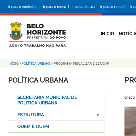
Pular
Ir para o conteúdo |
Ir para o menu |
Ir para a busca |
Ir para o rodapé |
Ir 
para
o
conteúdo
principal
INÍCIO
NOTÍCI
INÍCIO
-
POLÍTICA URBANA
-
PROGRAMA FISCALIZAR E EDUCAR
Trilha
de
PR
POLÍTICA URBANA
navegação
SECRETARIA MUNICIPAL DE
criado
POLÍTICA URBANA
ESTRUTURA
QUEM É QUEM