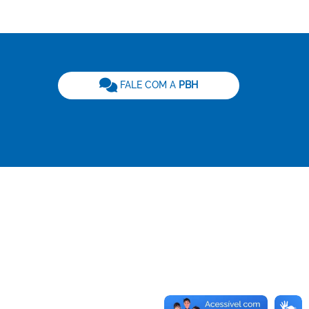
be
FALE COM A
PBH