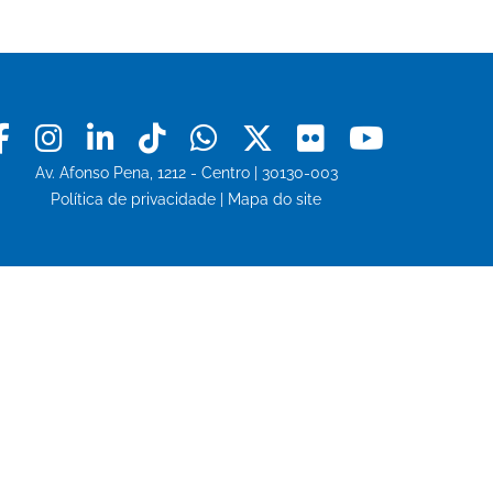
ESTA
PÁGINA
Facebook
Instagram
Linkedin
Tiktok
Whatsapp
X
Flickr
Youtu
Av. Afonso Pena, 1212 - Centro | 30130-003
Política de privacidade
|
Mapa do site