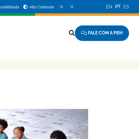
−
+
A
A
EN
PT
ES
ssibilidade
Alto Contraste
FALE COM A PBH