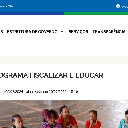
Portal
para o Chat
Ace
da
Prefeitura
AS
ESTRUTURA DE GOVERNO
SERVIÇOS
TRANSPARÊNCIA
Navegação
de
Principal
Belo
Horizonte
OGRAMA FISCALIZAR E EDUCAR
 em
05/02/2024
- atualizado em
16/07/2026 | 15:10