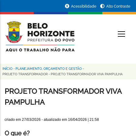
Pular
Portal
Acessibilidade
Alto Contraste
para
da
o
conteúdo
Prefeitura
O
principal
de
Belo
Horizonte
INÍCIO
-
PLANEJAMENTO, ORÇAMENTO E GESTÃO
-
Trilha
PROJETO TRANSFORMADOR
-
PROJETO TRANSFORMADOR VIVA PAMPULHA
de
PROJETO TRANSFORMADOR VIVA
navegação
PAMPULHA
criado em
27/03/2026
- atualizado em
16/04/2026 | 21:58
O que é?