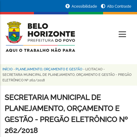
Pular
Portal
Acessibilidade
Alto Contraste
para
da
o
conteúdo
Prefeitura
O
principal
de
Belo
Horizonte
INÍCIO
-
PLANEJAMENTO, ORÇAMENTO E GESTÃO
-
LICITACAO
-
Trilha
SECRETARIA MUNICIPAL DE PLANEJAMENTO, ORÇAMENTO E GESTÃO - PREGÃO
ELETRÔNICO Nº 262/2018
de
navegação
SECRETARIA MUNICIPAL DE
PLANEJAMENTO, ORÇAMENTO E
GESTÃO - PREGÃO ELETRÔNICO Nº
262/2018