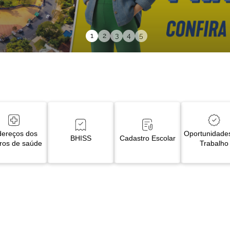
1
2
3
4
5
ereços dos 
Oportunidade
BHISS
Cadastro Escolar
ros de saúde
Trabalho