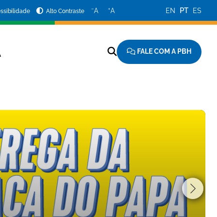
−
+
A
A
EN
PT
ES
ssibilidade
Alto Contraste
FALE COM A PBH
A