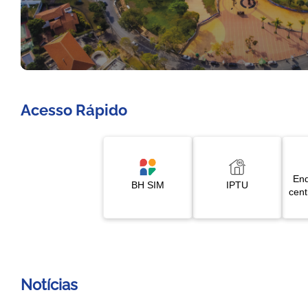
Slide 1 de 5
Acesso Rápido
End
BH SIM
IPTU
cent
Notícias