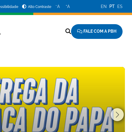
−
+
A
A
EN
PT
ES
ssibilidade
Alto Contraste
FALE COM A PBH
A