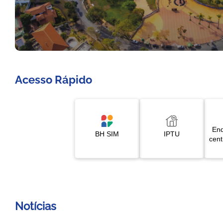
Slide 1 de 5
Acesso Rápido
End
BH SIM
IPTU
cent
Notícias