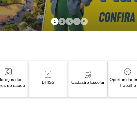
1
2
3
4
5
ereços dos 
Oportunidade
BHISS
Cadastro Escolar
ros de saúde
Trabalho