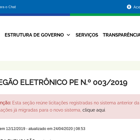
Portal
para o Chat
Ace
da
Prefeitura
ESTRUTURA DE GOVERNO
SERVIÇOS
TRANSPARÊNCI
Navegação
de
Principal
Belo
Horizonte
EGÃO ELETRÔNICO PE N.º 003/2019
nção:
Esta seção reúne licitações registradas no sistema anterior da 
itações já migradas para o novo sistema,
clique aqui
.
 em
12/12/2019
- atualizado em
24/04/2020 | 08:53