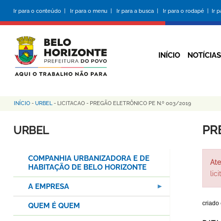
Pular
Ir para o conteúdo |
Ir para o menu |
Ir para a busca |
Ir para o rodapé |
Ir 
para
o
conteúdo
principal
INÍCIO
NOTÍCIAS
INÍCIO
-
URBEL
-
LICITACAO
-
PREGÃO ELETRÔNICO PE N.º 003/2019
Trilha
de
PR
URBEL
navegação
COMPANHIA URBANIZADORA E DE
Ate
HABITAÇÃO DE BELO HORIZONTE
lic
A EMPRESA
criado
QUEM É QUEM