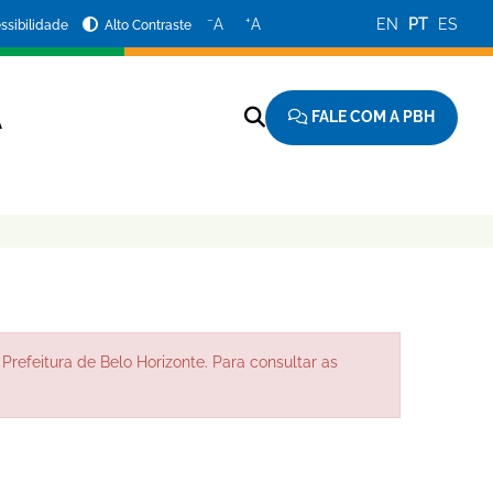
−
+
A
A
EN
PT
ES
ssibilidade
Alto Contraste
FALE COM A PBH
A
Prefeitura de Belo Horizonte. Para consultar as