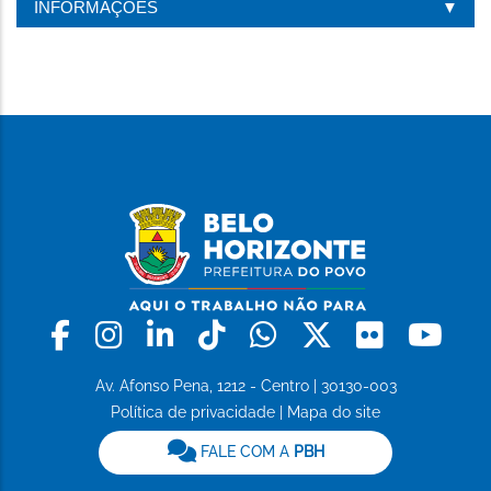
INFORMAÇÕES
Facebook
Instagram
Linkedin
Tiktok
Whatsapp
X
Flickr
Yo
Av. Afonso Pena, 1212 - Centro | 30130-003
Política de privacidade
|
Mapa do site
FALE COM A
PBH