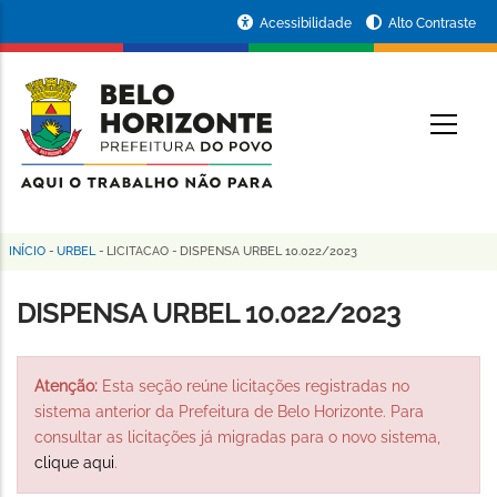
Pular
Portal
Acessibilidade
Alto Contraste
para
da
o
conteúdo
Prefeitura
O
principal
de
Belo
Horizonte
INÍCIO
-
URBEL
-
LICITACAO
-
DISPENSA URBEL 10.022/2023
Trilha
de
DISPENSA URBEL 10.022/2023
navegação
Atenção:
Esta seção reúne licitações registradas no
sistema anterior da Prefeitura de Belo Horizonte. Para
consultar as licitações já migradas para o novo sistema,
clique aqui
.