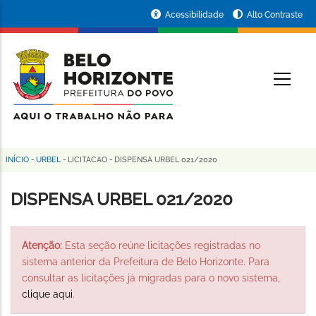
Pular
Portal
Acessibilidade
Alto Contraste
para
da
o
conteúdo
Prefeitura
O
principal
de
Belo
Horizonte
INÍCIO
-
URBEL
-
LICITACAO
-
DISPENSA URBEL 021/2020
Trilha
de
DISPENSA URBEL 021/2020
navegação
Atenção:
Esta seção reúne licitações registradas no
sistema anterior da Prefeitura de Belo Horizonte. Para
consultar as licitações já migradas para o novo sistema,
clique aqui
.