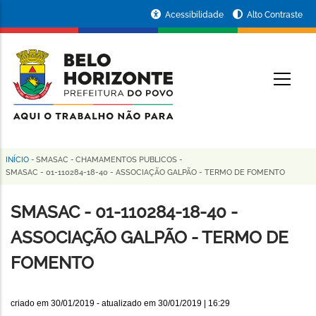
Pular
Portal
Acessibilidade
Alto Contraste
para
da
o
conteúdo
Prefeitura
O
principal
de
Belo
Horizonte
INÍCIO
-
SMASAC
-
CHAMAMENTOS PUBLICOS
-
Trilha
SMASAC - 01-110284-18-40 - ASSOCIAÇÃO GALPÃO - TERMO DE FOMENTO
de
SMASAC - 01-110284-18-40 -
navegação
ASSOCIAÇÃO GALPÃO - TERMO DE
FOMENTO
criado em
30/01/2019
- atualizado em
30/01/2019 | 16:29