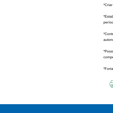
*Cria
*Esta
perío
*Cont
auton
*Poss
compe
*Forta