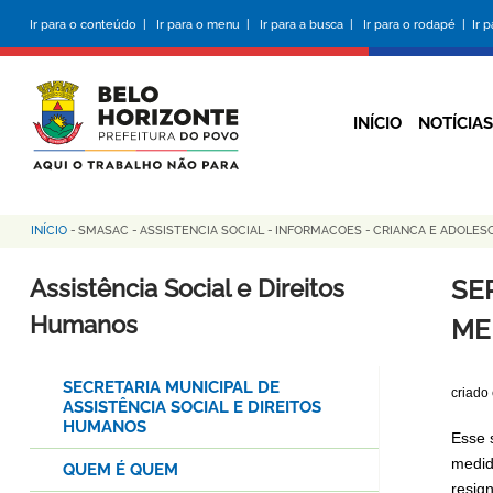
Pular
Ir para o conteúdo |
Ir para o menu |
Ir para a busca |
Ir para o rodapé |
Ir 
para
o
conteúdo
principal
INÍCIO
NOTÍCIAS
INÍCIO
-
SMASAC
-
ASSISTENCIA SOCIAL
-
INFORMACOES
-
CRIANCA E ADOLE
Trilha
de
Assistência Social e Direitos
SE
navegação
Humanos
ME
SECRETARIA MUNICIPAL DE
criado
ASSISTÊNCIA SOCIAL E DIREITOS
HUMANOS
Esse 
medid
QUEM É QUEM
resign