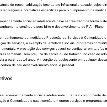
vância da responsabilização face ao ato infracional praticado, cujos 
s legislações e normativas específicas para o cumprimento da medida
mpanhamento social ao adolescente deve ser realizado de forma sist
anhamento contínuo e possibilite o desenvolvimento do PIA – Plano In
ompanhamento da medida de Prestação de Serviços à Comunidade o serv
ação de serviços, a exemplo de: entidades sociais, programas comunitár
namentais. A prestação dos serviços deverá se configurar em tarefas g
horas semanais, sem prejuízo da escola ou do trabalho, no caso de ad
diz a partir dos 14 anos. A inserção do adolescente em qualquer dessa
ecedora de seu desenvolvimento social e pessoal.
etivos
izar acompanhamento social a adolescente durante o cumprimento de m
ação à Comunidade e sua inserção em outros serviços e programas socioa