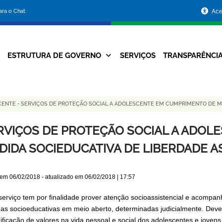
Portal
para o Chat
Ace
da
Prefeitura
ESTRUTURA DE GOVERNO
SERVIÇOS
TRANSPARÊNCI
Navegação
de
Principal
Belo
SCENTE
-
SERVIÇOS DE PROTEÇÃO SOCIAL A ADOLESCENTE EM CUMPRIMENTO DE ME
Horizonte
RVIÇOS DE PROTEÇÃO SOCIAL A ADOL
DIDA SOCIEDUCATIVA DE LIBERDADE A
 em
06/02/2018
- atualizado em
06/02/2018 | 17:57
serviço tem por finalidade prover atenção socioassistencial e acomp
as socioeducativas em meio aberto, determinadas judicialmente. Deve c
ificação de valores na vida pessoal e social dos adolescentes e jovens