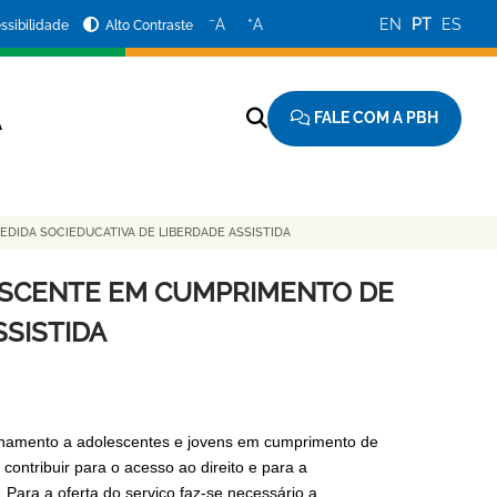
−
+
A
A
EN
PT
ES
ssibilidade
Alto Contraste
FALE COM A PBH
A
DIDA SOCIEDUCATIVA DE LIBERDADE ASSISTIDA
ESCENTE EM CUMPRIMENTO DE
SSISTIDA
anhamento a adolescentes e jovens em cumprimento de
ontribuir para o acesso ao direito e para a
. Para a oferta do serviço faz-se necessário a