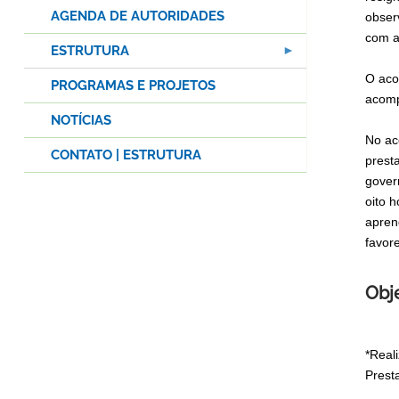
AGENDA DE AUTORIDADES
obser
com a
ESTRUTURA
O aco
PROGRAMAS E PROJETOS
acomp
NOTÍCIAS
No ac
CONTATO | ESTRUTURA
prest
gover
oito 
apren
favor
Obj
*Real
Prest