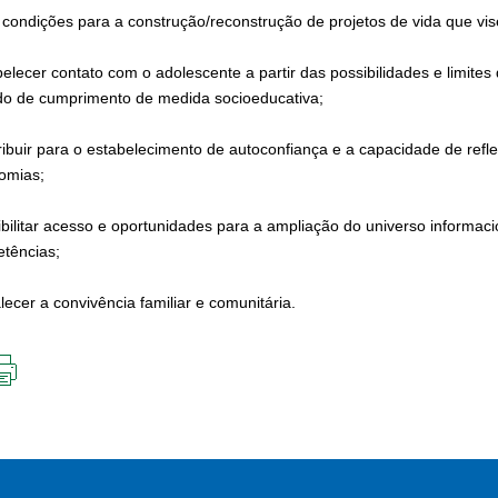
r condições para a construção/reconstrução de projetos de vida que vise
belecer contato com o adolescente a partir das possibilidades e limite
do de cumprimento de medida socioeducativa;
ribuir para o estabelecimento de autoconfiança e a capacidade de refl
omias;
ibilitar acesso e oportunidades para a ampliação do universo informaci
tências;
lecer a convivência familiar e comunitária.
IMPRIMIR
ESTA
PÁGINA