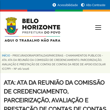
Pular
Portal
Acessibilidade
Alto Contraste
para
da
o
conteúdo
Prefeitura
O
principal
de
Belo
Horizonte
INÍCIO
-
PROCURADORIAPORTALDASPARCERIAS
-
CHAMAMENTOS PUBLICOS
-
Trilha
ATA: ATA DA REUNIÃO DA COMISSÃO DE CREDENCIAMENTO, PARCEIRIZAÇÃO,
AVALIAÇÃO E PRESTAÇÃO DE CONTAS DE CONTAS DA REDE DE APOIO ESCOLAR
de
(CCPP) – Nº 06/2026
navegação
ATA: ATA DA REUNIÃO DA COMISSÃO
DE CREDENCIAMENTO,
PARCEIRIZAÇÃO, AVALIAÇÃO E
PRESTAÇÃO DE CONTAS DE CONTAS