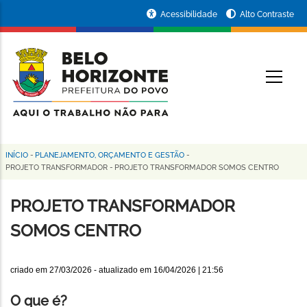
Pular
Portal
Acessibilidade
Alto Contraste
para
da
o
conteúdo
Prefeitura
O
principal
de
Belo
Horizonte
INÍCIO
-
PLANEJAMENTO, ORÇAMENTO E GESTÃO
-
Trilha
PROJETO TRANSFORMADOR
-
PROJETO TRANSFORMADOR SOMOS CENTRO
de
PROJETO TRANSFORMADOR
navegação
SOMOS CENTRO
criado em
27/03/2026
- atualizado em
16/04/2026 | 21:56
O que é?