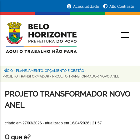
Pular
Portal
Acessibilidade
Alto Contraste
para
da
o
conteúdo
Prefeitura
O
principal
de
Belo
Horizonte
INÍCIO
-
PLANEJAMENTO, ORÇAMENTO E GESTÃO
-
Trilha
PROJETO TRANSFORMADOR
-
PROJETO TRANSFORMADOR NOVO ANEL
de
PROJETO TRANSFORMADOR NOVO
navegação
ANEL
criado em
27/03/2026
- atualizado em
16/04/2026 | 21:57
O que é?