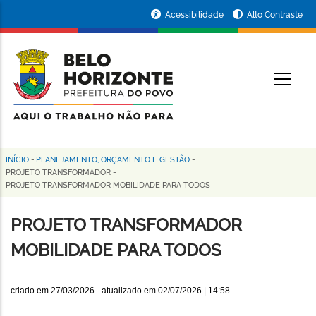
Pular
Portal
Acessibilidade
Alto Contraste
para
da
o
conteúdo
Prefeitura
O
principal
de
Belo
Horizonte
INÍCIO
-
PLANEJAMENTO, ORÇAMENTO E GESTÃO
-
Trilha
PROJETO TRANSFORMADOR
-
PROJETO TRANSFORMADOR MOBILIDADE PARA TODOS
de
navegação
PROJETO TRANSFORMADOR
MOBILIDADE PARA TODOS
criado em
27/03/2026
- atualizado em
02/07/2026 | 14:58