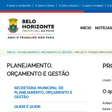
Pular
Ir para o conteúdo |
Ir para o menu |
Ir para a busca |
Ir para o rodapé |
Ir 
para
o
conteúdo
principal
INÍCIO
NOTÍCIAS
INÍCIO
-
PLANEJAMENTO, ORÇAMENTO E GESTÃO
-
PROJETO TRANSFORMADO
Trilha
de
PLANEJAMENTO,
PR
navegação
ORÇAMENTO E GESTÃO
criado
SECRETARIA MUNICIPAL DE
O q
PLANEJAMENTO, ORÇAMENTO E
GESTÃO
A Ate
QUEM É QUEM
base 