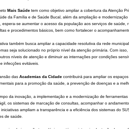
jeto
Mais Saúde
tem como objetivo ampliar a cobertura da Atenção P
úde da Família e de Saúde Bucal, além da ampliação e modernização
, espera-se aumentar o acesso da população aos serviços de saúde, re
ltas e procedimentos básicos, bem como fortalecer o acompanhamento 
ciativa também busca ampliar a capacidade resolutiva da rede municip
emas seja solucionado no próprio nível da atenção primária. Com iss
outros níveis de atenção e diminuir as internações por condições sensí
e infecções evitáveis.
ansão das
Academias da Cidade
contribuirá para ampliar os espaços 
mentais para a promoção da saúde, a prevenção de doenças e a melho
mpo da inovação, a implementação e a modernização de ferramentas te
ágil, os sistemas de marcação de consultas, acompanhar o andamento d
 iniciativas ampliam a transparência e a eficiência dos sistemas do S
es de saúde.