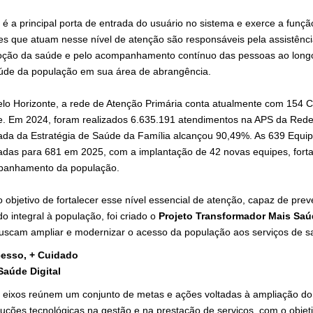
 é a principal porta de entrada do usuário no sistema e exerce a função
es que atuam nesse nível de atenção são responsáveis pela assistênci
ção da saúde e pelo acompanhamento contínuo das pessoas ao longo
úde da população em sua área de abrangência.
lo Horizonte, a rede de Atenção Primária conta atualmente com 154 Ce
e. Em 2024, foram realizados 6.635.191 atendimentos na APS da Red
ada da Estratégia de Saúde da Família alcançou 90,49%. As 639 Equ
adas para 681 em 2025, com a implantação de 42 novas equipes, fort
anhamento da população.
 objetivo de fortalecer esse nível essencial de atenção, capaz de pr
o integral à população, foi criado o
Projeto Transformador Mais Sa
uscam ampliar e modernizar o acesso da população aos serviços de s
cesso, + Cuidado
Saúde Digital
 eixos reúnem um conjunto de metas e ações voltadas à ampliação do 
uções tecnológicas na gestão e na prestação de serviços, com o objetiv