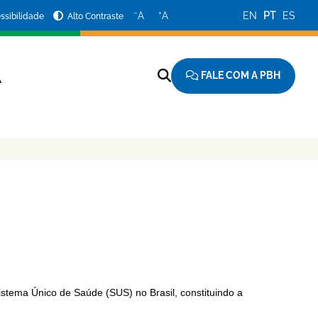
−
+
A
A
EN
PT
ES
ssibilidade
Alto Contraste
FALE COM A PBH
A
tema Único de Saúde (SUS) no Brasil, constituindo a