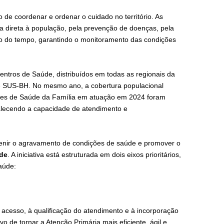
 de coordenar e ordenar o cuidado no território. As
a direta à população, pela prevenção de doenças, pela
 do tempo, garantindo o monitoramento das condições
ntros de Saúde, distribuídos em todas as regionais da
e SUS-BH. No mesmo ano, a cobertura populacional
ipes de Saúde da Família em atuação em 2024 foram
alecendo a capacidade de atendimento e
evenir o agravamento de condições de saúde e promover o
úde
. A iniciativa está estruturada em dois eixos prioritários,
aúde:
acesso, à qualificação do atendimento e à incorporação
o de tornar a Atenção Primária mais eficiente, ágil e