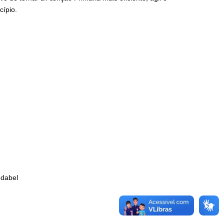
cípio.
odabel