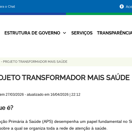
Portal
para o Chat
Ace
da
Prefeitura
ESTRUTURA DE GOVERNO
SERVIÇOS
TRANSPARÊNCI
Navegação
de
Principal
Belo
R
-
PROJETO TRANSFORMADOR MAIS SAÚDE
Horizonte
OJETO TRANSFORMADOR MAIS SAÚDE
 em
27/03/2026
- atualizado em
16/04/2026 | 22:12
ue é?
nção Primária à Saúde (APS) desempenha um papel fundamental no Sis
sobre a qual se organiza toda a rede de atenção à saúde.