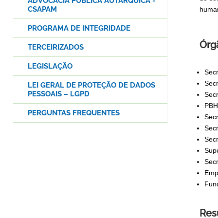
ADVOCACIA PÚBLICA AUTÁRQUICA -
CSAPAM
human
PROGRAMA DE INTEGRIDADE
Órg
TERCEIRIZADOS
LEGISLAÇÃO
Secr
Secr
LEI GERAL DE PROTEÇÃO DE DADOS
PESSOAIS – LGPD
Secr
PBH 
PERGUNTAS FREQUENTES
Secr
Secr
Secr
Supe
Secr
Empr
Fun
Res