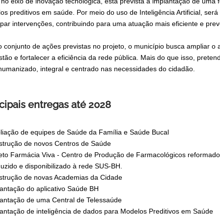
 no eixo de inovação tecnológica, está prevista a implantação de uma 
s preditivos em saúde. Por meio do uso de Inteligência Artificial, ser
ipar intervenções, contribuindo para uma atuação mais eficiente e pr
 conjunto de ações previstas no projeto, o município busca ampliar o
stão e fortalecer a eficiência da rede pública. Mais do que isso, pre
humanizado, integral e centrado nas necessidades do cidadão.
cipais entregas até 2028
iação de equipes de Saúde da Família e Saúde Bucal
strução de novos Centros de Saúde
eto Farmácia Viva - Centro de Produção de Farmacológicos reformado
uzido e disponibilizado à rede SUS-BH.
strução de novas Academias da Cidade
antação do aplicativo Saúde BH
antação de uma Central de Telessaúde
antação de inteligência de dados para Modelos Preditivos em Saúde