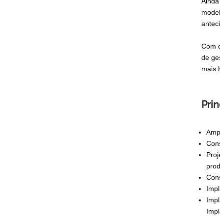
Ainda
modelo
antec
Com o
de ge
mais 
Prin
Ampl
Con
Proj
prod
Con
Impl
Impl
Impl