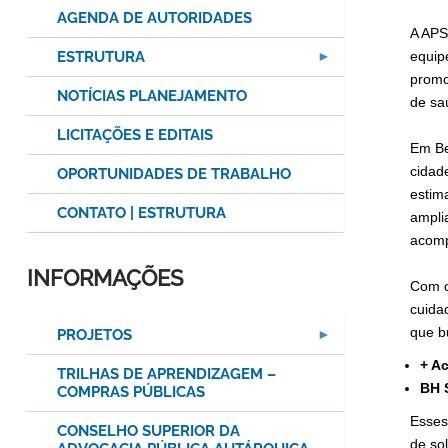
AGENDA DE AUTORIDADES
A APS
ESTRUTURA
equip
promo
NOTÍCIAS PLANEJAMENTO
de sa
LICITAÇÕES E EDITAIS
Em Be
cidad
OPORTUNIDADES DE TRABALHO
estim
CONTATO | ESTRUTURA
ampli
acomp
INFORMAÇÕES
Com o
cuidad
que b
PROJETOS
+ A
TRILHAS DE APRENDIZAGEM –
BH 
COMPRAS PÚBLICAS
Esses
CONSELHO SUPERIOR DA
de sol