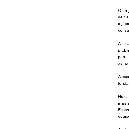
O pro
de Sa
ações
consu
A ini
probl
para 
asma 
A exp
funda
No ca
mais 
Essas
equip