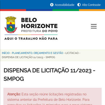
Pular
Portal
Acessibilidade
Alto Contraste
para
da
o
conteúdo
Prefeitura
O
principal
de
Belo
Horizonte
INÍCIO
-
PLANEJAMENTO, ORÇAMENTO E GESTÃO
-
LICITACAO
-
Trilha
DISPENSA DE LICITAÇÃO 11/2023 - SMPOG
de
DISPENSA DE LICITAÇÃO 11/2023 -
navegação
SMPOG
Atenção:
Esta seção reúne licitações registradas no
sistema anterior da Prefeitura de Belo Horizonte. Para
consultar as licitações já migradas para o novo sistema,