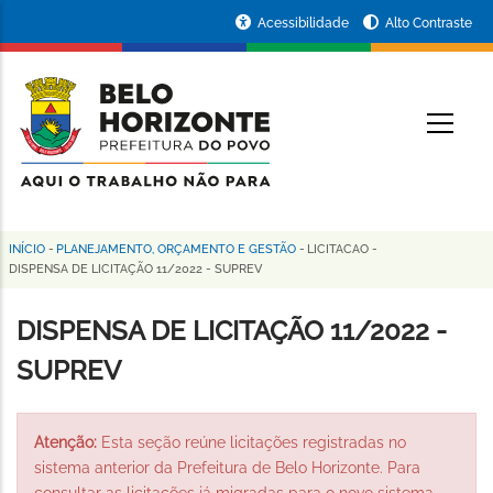
Pular
Portal
Acessibilidade
Alto Contraste
para
da
o
conteúdo
Prefeitura
O
principal
de
Belo
Horizonte
INÍCIO
-
PLANEJAMENTO, ORÇAMENTO E GESTÃO
-
LICITACAO
-
Trilha
DISPENSA DE LICITAÇÃO 11/2022 - SUPREV
de
DISPENSA DE LICITAÇÃO 11/2022 -
navegação
SUPREV
Atenção:
Esta seção reúne licitações registradas no
sistema anterior da Prefeitura de Belo Horizonte. Para
consultar as licitações já migradas para o novo sistema,