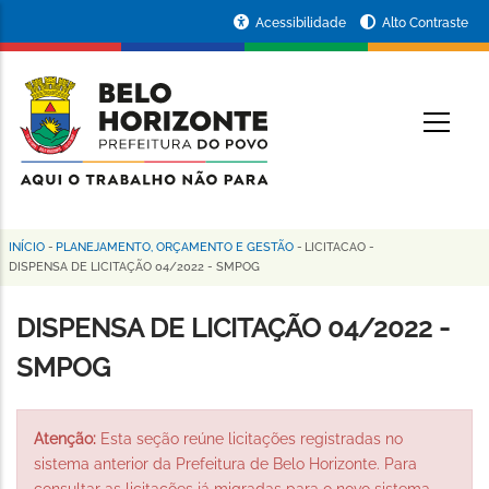
Pular
Portal
Acessibilidade
Alto Contraste
para
da
o
conteúdo
Prefeitura
O
principal
de
Belo
Horizonte
INÍCIO
-
PLANEJAMENTO, ORÇAMENTO E GESTÃO
-
LICITACAO
-
Trilha
DISPENSA DE LICITAÇÃO 04/2022 - SMPOG
de
DISPENSA DE LICITAÇÃO 04/2022 -
navegação
SMPOG
Atenção:
Esta seção reúne licitações registradas no
sistema anterior da Prefeitura de Belo Horizonte. Para
consultar as licitações já migradas para o novo sistema,